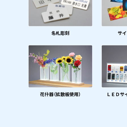
名札彫刻
サイ
花什器（拡散板使用）
ＬＥＤサ